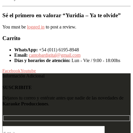
Sé el primero en valorar “Yuridia – Ya te olvide”
You must be
logged in
to post a review.
Carrito
WhatsApp:
+54 (011) 6195-8948
Email:
cantobardigital@gmail.com
Días y horarios de atención:
Lun - Vie / 9:00 - 18:00hs
Facebook
Youtube
Información Adicional
SUSCRIBITE
Déjanos tu correo y entérate antes que nadie de las novedades de
Karaoke Producciones
.