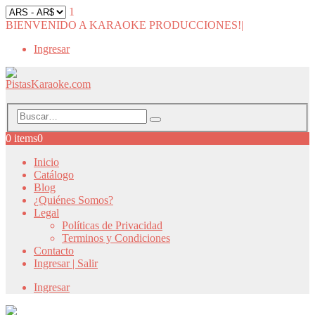
1
BIENVENIDO A KARAOKE PRODUCCIONES!
|
Ingresar
0 items
0
Inicio
Catálogo
Blog
¿Quiénes Somos?
Legal
Políticas de Privacidad
Terminos y Condiciones
Contacto
Ingresar | Salir
Ingresar