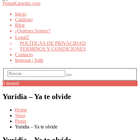
Inicio
Catálogo
Blog
¿Quiénes Somos?
Legal
POLÍTICAS DE PRIVACIDAD
TERMINOS Y CONDICIONES
Contacto
Ingresar | Salir
0 items
0
Yuridia – Ya te olvide
Home
Shop
Pistas
Yuridia – Ya te olvide
Yuridia – Ya te olvide