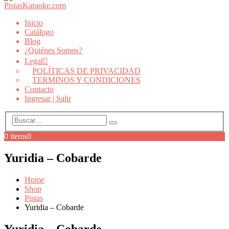
Inicio
Catálogo
Blog
¿Quiénes Somos?
Legal
POLÍTICAS DE PRIVACIDAD
TERMINOS Y CONDICIONES
Contacto
Ingresar | Salir
0 items
0
Yuridia – Cobarde
Home
Shop
Pistas
Yuridia – Cobarde
Yuridia – Cobarde