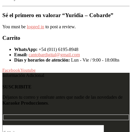
Sé el primero en valorar “Yuridia – Cobarde”
You must be
logged in
to post a review.
Carrito
WhatsApp:
+54 (011) 6195-8948
Email:
cantobardigital@gmail.com
Días y horarios de atención:
Lun - Vie / 9:00 - 18:00hs
Facebook
Youtube
Información Adicional
SUSCRIBITE
Déjanos tu correo y entérate antes que nadie de las novedades de
Karaoke Producciones
.