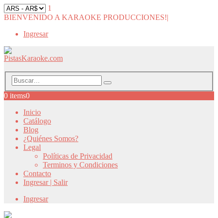
1
BIENVENIDO A KARAOKE PRODUCCIONES!
|
Ingresar
0 items
0
Inicio
Catálogo
Blog
¿Quiénes Somos?
Legal
Políticas de Privacidad
Terminos y Condiciones
Contacto
Ingresar | Salir
Ingresar