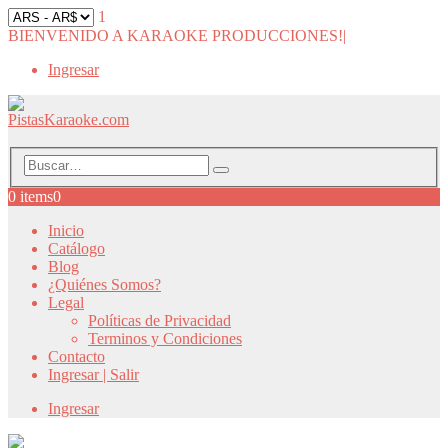
1
BIENVENIDO A KARAOKE PRODUCCIONES!
|
Ingresar
0 items
0
Inicio
Catálogo
Blog
¿Quiénes Somos?
Legal
Políticas de Privacidad
Terminos y Condiciones
Contacto
Ingresar | Salir
Ingresar