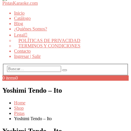
Inicio
Catálogo
Blog
¿Quiénes Somos?
Legal
POLÍTICAS DE PRIVACIDAD
TERMINOS Y CONDICIONES
Contacto
Ingresar | Salir
0 items
0
Yoshimi Tendo – Ito
Home
Shop
Pistas
Yoshimi Tendo – Ito
Yoshimi Tendo – Ito