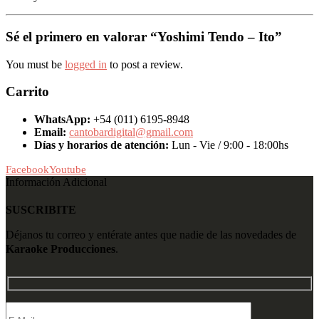
Sé el primero en valorar “Yoshimi Tendo – Ito”
You must be
logged in
to post a review.
Carrito
WhatsApp:
+54 (011) 6195-8948
Email:
cantobardigital@gmail.com
Días y horarios de atención:
Lun - Vie / 9:00 - 18:00hs
Facebook
Youtube
Información Adicional
SUSCRIBITE
Déjanos tu correo y entérate antes que nadie de las novedades de
Karaoke Producciones
.