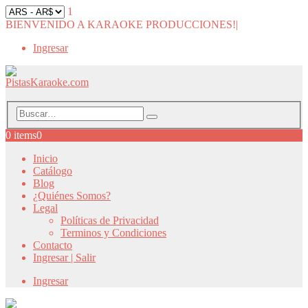
1
BIENVENIDO A KARAOKE PRODUCCIONES!
|
Ingresar
0 items
0
Inicio
Catálogo
Blog
¿Quiénes Somos?
Legal
Políticas de Privacidad
Terminos y Condiciones
Contacto
Ingresar | Salir
Ingresar