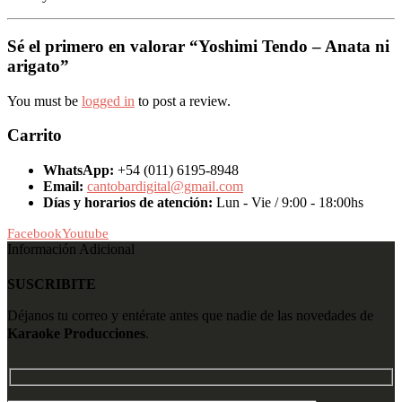
Sé el primero en valorar “Yoshimi Tendo – Anata ni
arigato”
You must be
logged in
to post a review.
Carrito
WhatsApp:
+54 (011) 6195-8948
Email:
cantobardigital@gmail.com
Días y horarios de atención:
Lun - Vie / 9:00 - 18:00hs
Facebook
Youtube
Información Adicional
SUSCRIBITE
Déjanos tu correo y entérate antes que nadie de las novedades de
Karaoke Producciones
.