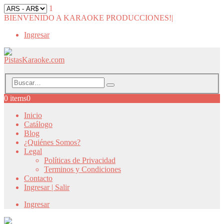
1
BIENVENIDO A KARAOKE PRODUCCIONES!
|
Ingresar
0 items
0
Inicio
Catálogo
Blog
¿Quiénes Somos?
Legal
Políticas de Privacidad
Terminos y Condiciones
Contacto
Ingresar | Salir
Ingresar