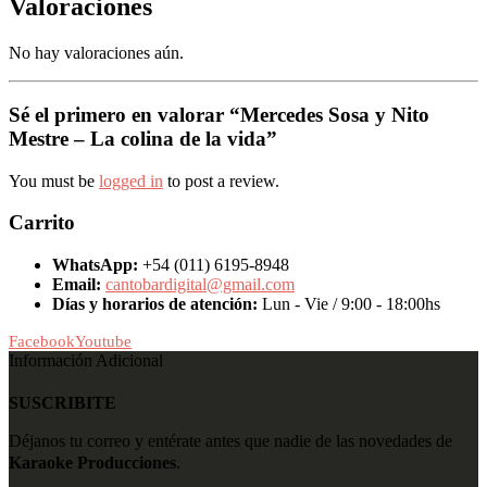
Valoraciones
No hay valoraciones aún.
Sé el primero en valorar “Mercedes Sosa y Nito
Mestre – La colina de la vida”
You must be
logged in
to post a review.
Carrito
WhatsApp:
+54 (011) 6195-8948
Email:
cantobardigital@gmail.com
Días y horarios de atención:
Lun - Vie / 9:00 - 18:00hs
Facebook
Youtube
Información Adicional
SUSCRIBITE
Déjanos tu correo y entérate antes que nadie de las novedades de
Karaoke Producciones
.