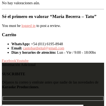
No hay valoraciones aún.
Sé el primero en valorar “Maria Becerra – Tatu”
You must be
logged in
to post a review.
Carrito
WhatsApp:
+54 (011) 6195-8948
Email:
cantobardigital@gmail.com
Días y horarios de atención:
Lun - Vie / 9:00 - 18:00hs
Facebook
Youtube
Información Adicional
SUSCRIBITE
Déjanos tu correo y entérate antes que nadie de las novedades de
Karaoke Producciones
.