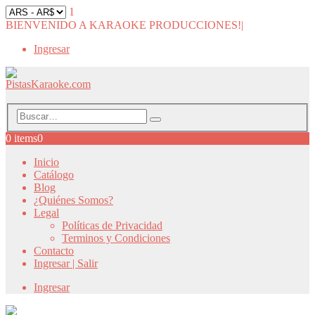
1
BIENVENIDO A KARAOKE PRODUCCIONES!
|
Ingresar
0 items
0
Inicio
Catálogo
Blog
¿Quiénes Somos?
Legal
Políticas de Privacidad
Terminos y Condiciones
Contacto
Ingresar | Salir
Ingresar