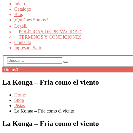
Inicio
Catálogo
Blog
¿Quiénes Somos?
Legal
POLÍTICAS DE PRIVACIDAD
TERMINOS Y CONDICIONES
Contacto
Ingresar | Salir
0 items
0
La Konga – Fria como el viento
Home
Shop
Pistas
La Konga – Fria como el viento
La Konga – Fria como el viento