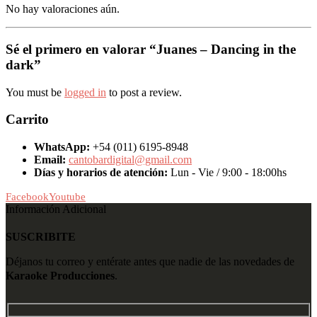
No hay valoraciones aún.
Sé el primero en valorar “Juanes – Dancing in the
dark”
You must be
logged in
to post a review.
Carrito
WhatsApp:
+54 (011) 6195-8948
Email:
cantobardigital@gmail.com
Días y horarios de atención:
Lun - Vie / 9:00 - 18:00hs
Facebook
Youtube
Información Adicional
SUSCRIBITE
Déjanos tu correo y entérate antes que nadie de las novedades de
Karaoke Producciones
.