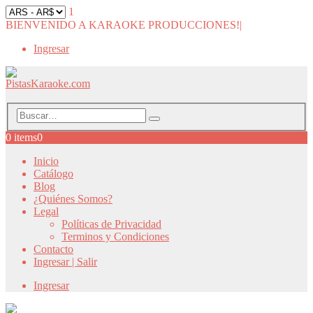
1
BIENVENIDO A KARAOKE PRODUCCIONES!
|
Ingresar
0 items
0
Inicio
Catálogo
Blog
¿Quiénes Somos?
Legal
Políticas de Privacidad
Terminos y Condiciones
Contacto
Ingresar | Salir
Ingresar