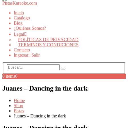
Inicio
Catálogo
Blog
¿Quiénes Somos?
Legal
POLÍTICAS DE PRIVACIDAD
TERMINOS Y CONDICIONES
Contacto
Ingresar | Salir
0 items
0
Juanes – Dancing in the dark
Home
Shop
Pistas
Juanes – Dancing in the dark
Juanes – Dancing in the dark