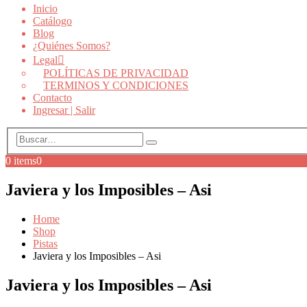
Inicio
Catálogo
Blog
¿Quiénes Somos?
Legal
POLÍTICAS DE PRIVACIDAD
TERMINOS Y CONDICIONES
Contacto
Ingresar | Salir
0 items
0
Javiera y los Imposibles – Asi
Home
Shop
Pistas
Javiera y los Imposibles – Asi
Javiera y los Imposibles – Asi