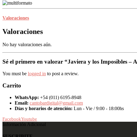
Valoraciones
Valoraciones
No hay valoraciones aún.
Sé el primero en valorar “Javiera y los Imposibles – A
You must be
logged in
to post a review.
Carrito
WhatsApp:
+54 (011) 6195-8948
Email:
cantobardigital@gmail.com
Días y horarios de atención:
Lun - Vie / 9:00 - 18:00hs
Facebook
Youtube
Información Adicional
SUSCRIBITE