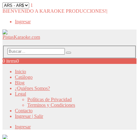
1
BIENVENIDO A KARAOKE PRODUCCIONES!
|
Ingresar
0 items
0
Inicio
Catálogo
Blog
¿Quiénes Somos?
Legal
Políticas de Privacidad
Terminos y Condiciones
Contacto
Ingresar | Salir
Ingresar