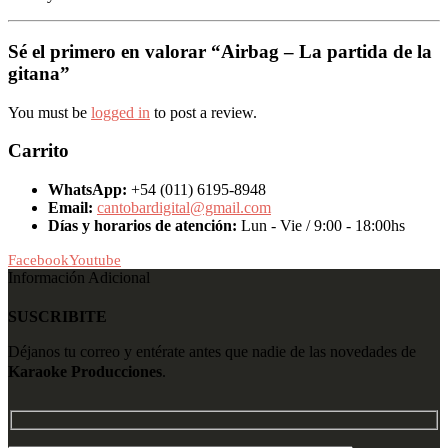
Sé el primero en valorar “Airbag – La partida de la
gitana”
You must be
logged in
to post a review.
Carrito
WhatsApp:
+54 (011) 6195-8948
Email:
cantobardigital@gmail.com
Días y horarios de atención:
Lun - Vie / 9:00 - 18:00hs
Facebook
Youtube
Información Adicional
SUSCRIBITE
Déjanos tu correo y entérate antes que nadie de las novedades de
Karaoke Producciones
.