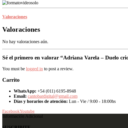
Valoraciones
Valoraciones
No hay valoraciones aún.
Sé el primero en valorar “Adriana Varela – Duelo cri
You must be
logged in
to post a review.
Carrito
WhatsApp:
+54 (011) 6195-8948
Email:
cantobardigital@gmail.com
Días y horarios de atención:
Lun - Vie / 9:00 - 18:00hs
Facebook
Youtube
Información Adicional
SUSCRIBITE