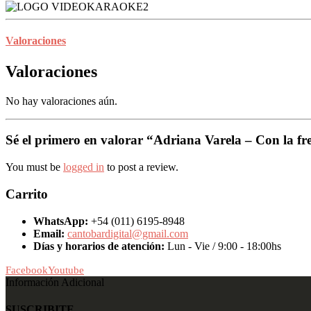
Valoraciones
Valoraciones
No hay valoraciones aún.
Sé el primero en valorar “Adriana Varela – Con la fr
You must be
logged in
to post a review.
Carrito
WhatsApp:
+54 (011) 6195-8948
Email:
cantobardigital@gmail.com
Días y horarios de atención:
Lun - Vie / 9:00 - 18:00hs
Facebook
Youtube
Información Adicional
SUSCRIBITE