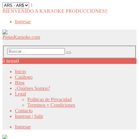
1
BIENVENIDO A KARAOKE PRODUCCIONES!
|
Ingresar
0 items
0
Inicio
Catálogo
Blog
¿Quiénes Somos?
Legal
Políticas de Privacidad
Terminos y Condiciones
Contacto
Ingresar | Salir
Ingresar