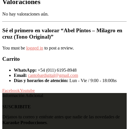
Valoraciones
No hay valoraciones aún.
Sé el primero en valorar “Abel Pintos – Milagro en
cruz (Tono Original)”
You must be
logged in
to post a review.
Carrito
WhatsApp:
+54 (011) 6195-8948
Email:
cantobardigital@gmail.com
Días y horarios de atención:
Lun - Vie / 9:00 - 18:00hs
Facebook
Youtube
Información Adicional
SUSCRIBITE
Déjanos tu correo y entérate antes que nadie de las novedades de
Karaoke Producciones
.