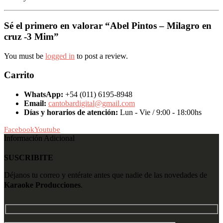
Sé el primero en valorar “Abel Pintos – Milagro en
cruz -3 Mim”
You must be
logged in
to post a review.
Carrito
WhatsApp:
+54 (011) 6195-8948
Email:
cantobardigital@gmail.com
Días y horarios de atención:
Lun - Vie / 9:00 - 18:00hs
Facebook
Youtube
Información Adicional
SUSCRIBITE
Déjanos tu correo y entérate antes que nadie de las novedades de
Karaoke Producciones
.