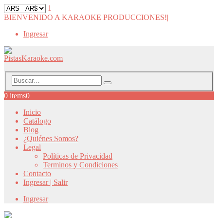
1
BIENVENIDO A KARAOKE PRODUCCIONES!
|
Ingresar
0 items
0
Inicio
Catálogo
Blog
¿Quiénes Somos?
Legal
Políticas de Privacidad
Terminos y Condiciones
Contacto
Ingresar | Salir
Ingresar