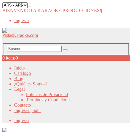
1
BIENVENIDO A KARAOKE PRODUCCIONES!
|
Ingresar
0 items
0
Inicio
Catálogo
Blog
¿Quiénes Somos?
Legal
Políticas de Privacidad
Terminos y Condiciones
Contacto
Ingresar | Salir
Ingresar