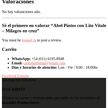
Valoraciones
No hay valoraciones aún.
Sé el primero en valorar “Abel Pintos con Lito Vitale
– Milagro en cruz”
You must be
logged in
to post a review.
Carrito
WhatsApp:
+54 (011) 6195-8948
Email:
cantobardigital@gmail.com
Días y horarios de atención:
Lun - Vie / 9:00 - 18:00hs
Facebook
Youtube
Información Adicional
SUSCRIBITE
Déjanos tu correo y entérate antes que nadie de las novedades de
Karaoke Producciones
.