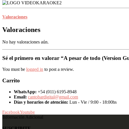
Valoraciones
Valoraciones
No hay valoraciones aún.
Sé el primero en valorar “A pesar de todo (Version G
You must be
logged in
to post a review.
Carrito
WhatsApp:
+54 (011) 6195-8948
Email:
cantobardigital@gmail.com
Días y horarios de atención:
Lun - Vie / 9:00 - 18:00hs
Facebook
Youtube
Información Adicional
SUSCRIBITE