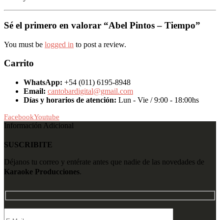
Sé el primero en valorar “Abel Pintos – Tiempo”
You must be
logged in
to post a review.
Carrito
WhatsApp:
+54 (011) 6195-8948
Email:
cantobardigital@gmail.com
Días y horarios de atención:
Lun - Vie / 9:00 - 18:00hs
Facebook
Youtube
Información Adicional
SUSCRIBITE
Déjanos tu correo y entérate antes que nadie de las novedades de
Karaoke Producciones
.