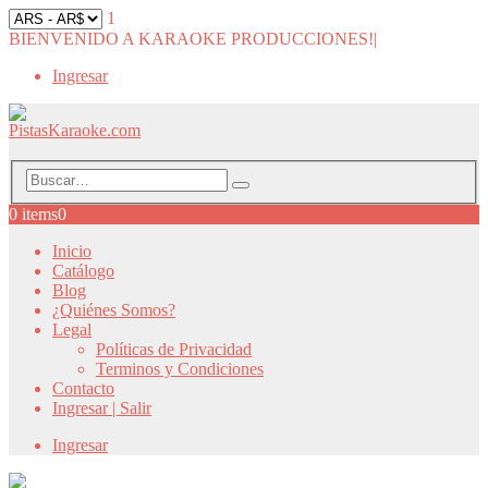
1
BIENVENIDO A KARAOKE PRODUCCIONES!
|
Ingresar
0 items
0
Inicio
Catálogo
Blog
¿Quiénes Somos?
Legal
Políticas de Privacidad
Terminos y Condiciones
Contacto
Ingresar | Salir
Ingresar