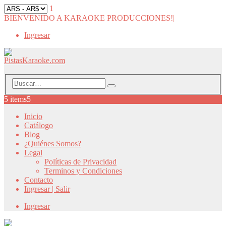
1
BIENVENIDO A KARAOKE PRODUCCIONES!
|
Ingresar
5 items
5
Inicio
Catálogo
Blog
¿Quiénes Somos?
Legal
Políticas de Privacidad
Terminos y Condiciones
Contacto
Ingresar | Salir
Ingresar