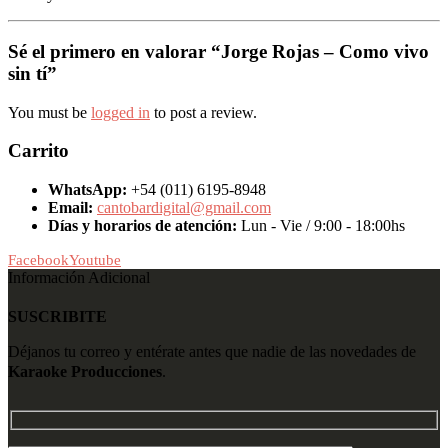
Sé el primero en valorar “Jorge Rojas – Como vivo
sin tí”
You must be
logged in
to post a review.
Carrito
WhatsApp:
+54 (011) 6195-8948
Email:
cantobardigital@gmail.com
Días y horarios de atención:
Lun - Vie / 9:00 - 18:00hs
Facebook
Youtube
Información Adicional
SUSCRIBITE
Déjanos tu correo y entérate antes que nadie de las novedades de
Karaoke Producciones
.