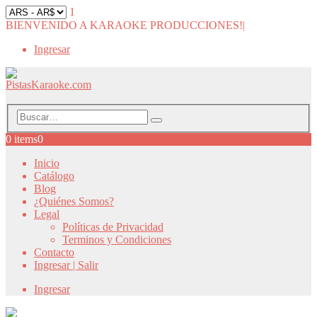
1
BIENVENIDO A KARAOKE PRODUCCIONES!
|
Ingresar
0 items
0
Inicio
Catálogo
Blog
¿Quiénes Somos?
Legal
Políticas de Privacidad
Terminos y Condiciones
Contacto
Ingresar | Salir
Ingresar