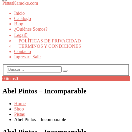
Inicio
Catálogo
Blog
¿Quiénes Somos?
Legal
POLÍTICAS DE PRIVACIDAD
TERMINOS Y CONDICIONES
Contacto
Ingresar | Salir
0 items
0
Abel Pintos – Incomparable
Home
Shop
Pistas
Abel Pintos – Incomparable
Abel Pintos – Incomparable