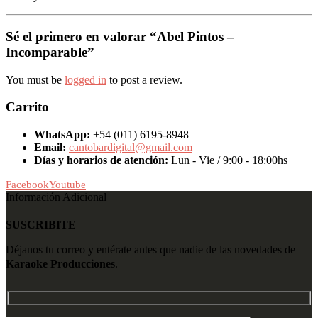
Sé el primero en valorar “Abel Pintos –
Incomparable”
You must be
logged in
to post a review.
Carrito
WhatsApp:
+54 (011) 6195-8948
Email:
cantobardigital@gmail.com
Días y horarios de atención:
Lun - Vie / 9:00 - 18:00hs
Facebook
Youtube
Información Adicional
SUSCRIBITE
Déjanos tu correo y entérate antes que nadie de las novedades de
Karaoke Producciones
.