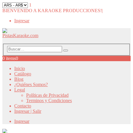
1
BIENVENIDO A KARAOKE PRODUCCIONES!
|
Ingresar
0 items
0
Inicio
Catálogo
Blog
¿Quiénes Somos?
Legal
Políticas de Privacidad
Terminos y Condiciones
Contacto
Ingresar | Salir
Ingresar