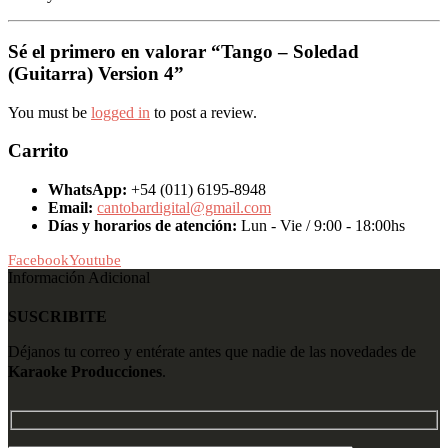
Sé el primero en valorar “Tango – Soledad
(Guitarra) Version 4”
You must be
logged in
to post a review.
Carrito
WhatsApp:
+54 (011) 6195-8948
Email:
cantobardigital@gmail.com
Días y horarios de atención:
Lun - Vie / 9:00 - 18:00hs
Facebook
Youtube
Información Adicional
SUSCRIBITE
Déjanos tu correo y entérate antes que nadie de las novedades de
Karaoke Producciones
.