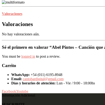
Valoraciones
Valoraciones
No hay valoraciones aún.
Sé el primero en valorar “Abel Pintos – Canción que
You must be
logged in
to post a review.
Carrito
WhatsApp:
+54 (011) 6195-8948
Email:
cantobardigital@gmail.com
Días y horarios de atención:
Lun - Vie / 9:00 - 18:00hs
Facebook
Youtube
Información Adicional
SUSCRIBITE