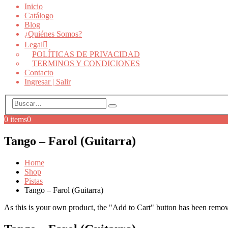
Inicio
Catálogo
Blog
¿Quiénes Somos?
Legal
POLÍTICAS DE PRIVACIDAD
TERMINOS Y CONDICIONES
Contacto
Ingresar | Salir
0 items
0
Tango – Farol (Guitarra)
Home
Shop
Pistas
Tango – Farol (Guitarra)
As this is your own product, the "Add to Cart" button has been removed