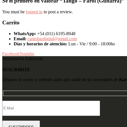
Sé el primero en valorar “Tango – Farol (Guitarra)”
You must be
logged in
to post a review.
Carrito
WhatsApp:
+54 (011) 6195-8948
Email:
cantobardigital@gmail.com
Días y horarios de atención:
Lun - Vie / 9:00 - 18:00hs
Facebook
Youtube
Información Adicional
SUSCRIBITE
Déjanos tu correo y entérate antes que nadie de las novedades de
Kar