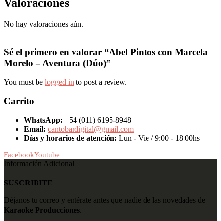
Valoraciones
No hay valoraciones aún.
Sé el primero en valorar “Abel Pintos con Marcela
Morelo – Aventura (Dúo)”
You must be
logged in
to post a review.
Carrito
WhatsApp:
+54 (011) 6195-8948
Email:
cantobardigital@gmail.com
Días y horarios de atención:
Lun - Vie / 9:00 - 18:00hs
Facebook
Youtube
Información Adicional
SUSCRIBITE
Déjanos tu correo y entérate antes que nadie de las novedades de
Karaoke Producciones
.