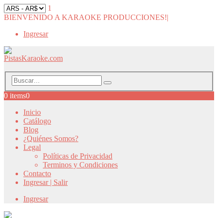
1
BIENVENIDO A KARAOKE PRODUCCIONES!
|
Ingresar
0 items
0
Inicio
Catálogo
Blog
¿Quiénes Somos?
Legal
Políticas de Privacidad
Terminos y Condiciones
Contacto
Ingresar | Salir
Ingresar