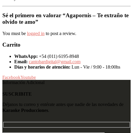
Sé el primero en valorar “Agapornis – Te extraño te
olvido te amo”
You must be
logged in
to post a review.
Carrito
WhatsApp:
+54 (011) 6195-8948
Email:
cantobardigital@gmail.com
Días y horarios de atención:
Lun - Vie / 9:00 - 18:00hs
Facebook
Youtube
Información Adicional
SUSCRIBITE
Déjanos tu correo y entérate antes que nadie de las novedades de
Karaoke Producciones
.