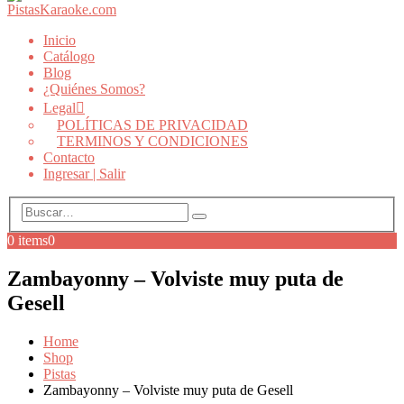
Inicio
Catálogo
Blog
¿Quiénes Somos?
Legal
POLÍTICAS DE PRIVACIDAD
TERMINOS Y CONDICIONES
Contacto
Ingresar | Salir
0 items
0
Zambayonny – Volviste muy puta de
Gesell
Home
Shop
Pistas
Zambayonny – Volviste muy puta de Gesell