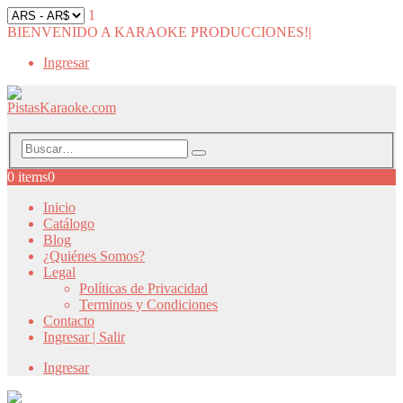
1
BIENVENIDO A KARAOKE PRODUCCIONES!
|
Ingresar
0 items
0
Inicio
Catálogo
Blog
¿Quiénes Somos?
Legal
Políticas de Privacidad
Terminos y Condiciones
Contacto
Ingresar | Salir
Ingresar