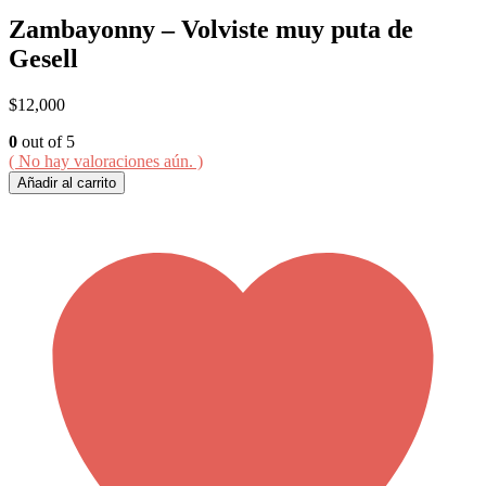
Zambayonny – Volviste muy puta de
Gesell
$
12,000
0
out of 5
( No hay valoraciones aún. )
Añadir al carrito