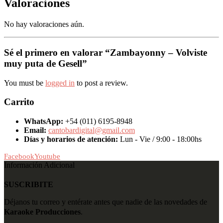
Valoraciones
No hay valoraciones aún.
Sé el primero en valorar “Zambayonny – Volviste
muy puta de Gesell”
You must be
logged in
to post a review.
Carrito
WhatsApp:
+54 (011) 6195-8948
Email:
cantobardigital@gmail.com
Días y horarios de atención:
Lun - Vie / 9:00 - 18:00hs
Facebook
Youtube
Información Adicional
SUSCRIBITE
Déjanos tu correo y entérate antes que nadie de las novedades de
Karaoke Producciones
.