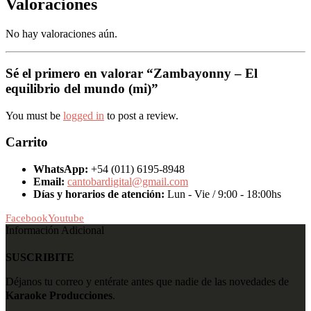
Valoraciones
No hay valoraciones aún.
Sé el primero en valorar “Zambayonny – El
equilibrio del mundo (mi)”
You must be
logged in
to post a review.
Carrito
WhatsApp:
+54 (011) 6195-8948
Email:
cantobardigital@gmail.com
Días y horarios de atención:
Lun - Vie / 9:00 - 18:00hs
Facebook
Youtube
Información Adicional
SUSCRIBITE
Déjanos tu correo y entérate antes que nadie de las novedades de
Karaoke Producciones
.