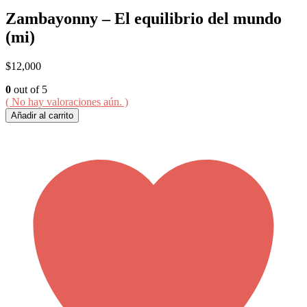
Zambayonny – El equilibrio del mundo
(mi)
$
12,000
0
out of 5
( No hay valoraciones aún. )
Añadir al carrito