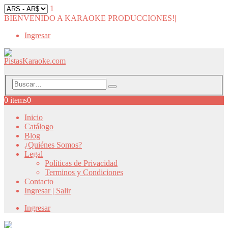
1
BIENVENIDO A KARAOKE PRODUCCIONES!
|
Ingresar
0 items
0
Inicio
Catálogo
Blog
¿Quiénes Somos?
Legal
Políticas de Privacidad
Terminos y Condiciones
Contacto
Ingresar | Salir
Ingresar