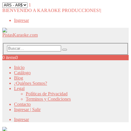
1
BIENVENIDO A KARAOKE PRODUCCIONES!
|
Ingresar
0 items
0
Inicio
Catálogo
Blog
¿Quiénes Somos?
Legal
Políticas de Privacidad
Terminos y Condiciones
Contacto
Ingresar | Salir
Ingresar