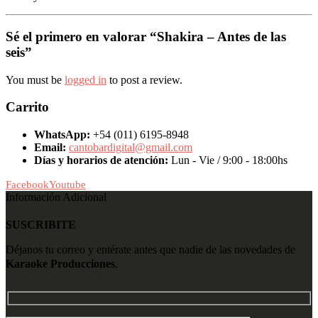
Sé el primero en valorar “Shakira – Antes de las
seis”
You must be
logged in
to post a review.
Carrito
WhatsApp:
+54 (011) 6195-8948
Email:
cantobardigital@gmail.com
Días y horarios de atención:
Lun - Vie / 9:00 - 18:00hs
Facebook
Youtube
Información Adicional
SUSCRIBITE
Déjanos tu correo y entérate antes que nadie de las novedades de
Karaoke Producciones
.