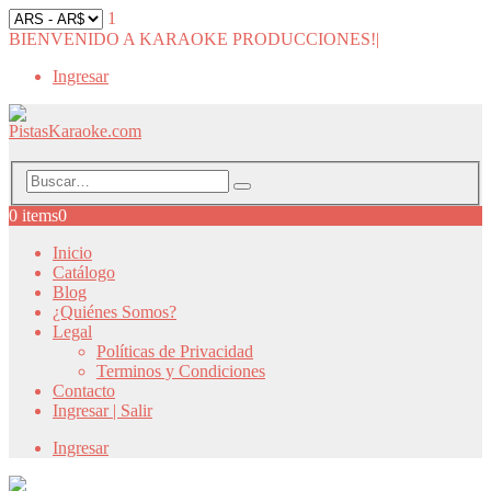
1
BIENVENIDO A KARAOKE PRODUCCIONES!
|
Ingresar
0 items
0
Inicio
Catálogo
Blog
¿Quiénes Somos?
Legal
Políticas de Privacidad
Terminos y Condiciones
Contacto
Ingresar | Salir
Ingresar