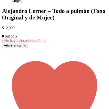
Mujer)
Alejandro Lerner – Todo a pulmón (Tono
Original y de Mujer)
$
12,000
0
out of 5
( No hay valoraciones aún. )
Añadir al carrito