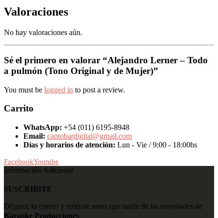
Valoraciones
No hay valoraciones aún.
Sé el primero en valorar “Alejandro Lerner – Todo
a pulmón (Tono Original y de Mujer)”
You must be
logged in
to post a review.
Carrito
WhatsApp:
+54 (011) 6195-8948
Email:
cantobardigital@gmail.com
Días y horarios de atención:
Lun - Vie / 9:00 - 18:00hs
Facebook
Youtube
Información Adicional
SUSCRIBITE
Déjanos tu correo y entérate antes que nadie de las novedades de
Karaoke Producciones
.