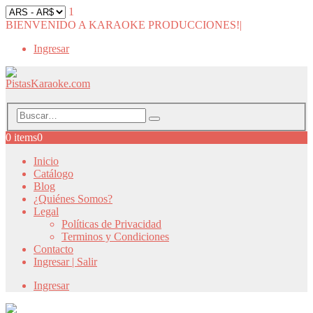
1
BIENVENIDO A KARAOKE PRODUCCIONES!
|
Ingresar
0 items
0
Inicio
Catálogo
Blog
¿Quiénes Somos?
Legal
Políticas de Privacidad
Terminos y Condiciones
Contacto
Ingresar | Salir
Ingresar