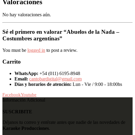
Valoraciones
No hay valoraciones aún.
Sé el primero en valorar “Abuelos de la Nada –
Costumbres argentinas”
You must be
logged in
to post a review.
Carrito
WhatsApp:
+54 (011) 6195-8948
Email:
cantobardigital@gmail.com
Días y horarios de atención:
Lun - Vie / 9:00 - 18:00hs
Facebook
Youtube
Información Adicional
SUSCRIBITE
Déjanos tu correo y entérate antes que nadie de las novedades de
Karaoke Producciones
.