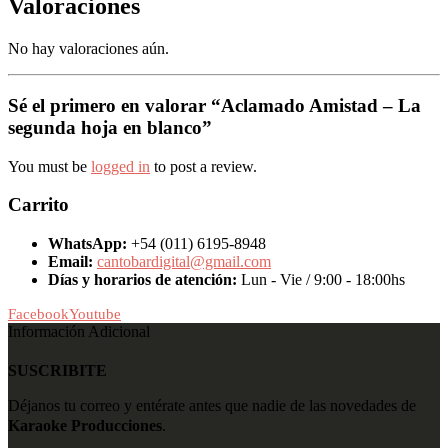
Valoraciones
No hay valoraciones aún.
Sé el primero en valorar “Aclamado Amistad – La
segunda hoja en blanco”
You must be
logged in
to post a review.
Carrito
WhatsApp:
+54 (011) 6195-8948
Email:
cantobardigital@gmail.com
Días y horarios de atención:
Lun - Vie / 9:00 - 18:00hs
Facebook
Youtube
Información Adicional
SUSCRIBITE
Déjanos tu correo y entérate antes que nadie de las novedades de
Karaoke Producciones
.