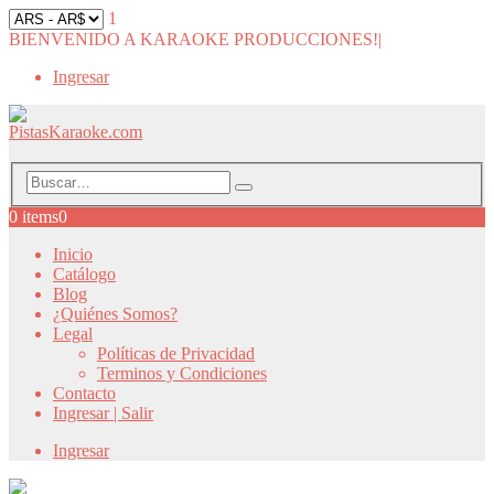
1
BIENVENIDO A KARAOKE PRODUCCIONES!
|
Ingresar
0 items
0
Inicio
Catálogo
Blog
¿Quiénes Somos?
Legal
Políticas de Privacidad
Terminos y Condiciones
Contacto
Ingresar | Salir
Ingresar