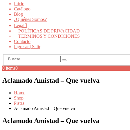
Inicio
Catálogo
Blog
¿Quiénes Somos?
Legal
POLÍTICAS DE PRIVACIDAD
TERMINOS Y CONDICIONES
Contacto
Ingresar | Salir
0 items
0
Aclamado Amistad – Que vuelva
Home
Shop
Pistas
Aclamado Amistad – Que vuelva
Aclamado Amistad – Que vuelva