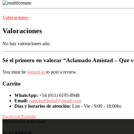
Valoraciones
Valoraciones
No hay valoraciones aún.
Sé el primero en valorar “Aclamado Amistad – Que 
You must be
logged in
to post a review.
Carrito
WhatsApp:
+54 (011) 6195-8948
Email:
cantobardigital@gmail.com
Días y horarios de atención:
Lun - Vie / 9:00 - 18:00hs
Facebook
Youtube
Información Adicional
SUSCRIBITE