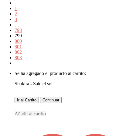
1
2
3
…
798
799
800
801
802
803
Se ha agregado el producto al carrito:
Shakira - Sale el sol
Ir al Carrito
Continuar
Añadir al carrito