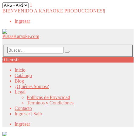
1
BIENVENIDO A KARAOKE PRODUCCIONES!
|
Ingresar
0 items
0
Inicio
Catálogo
Blog
¿Quiénes Somos?
Legal
Políticas de Privacidad
Terminos y Condiciones
Contacto
Ingresar | Salir
Ingresar